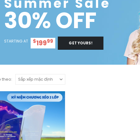
Summer Sale
30% OFF
$
99
STARTING AT
199
GET YOURS!
 theo: