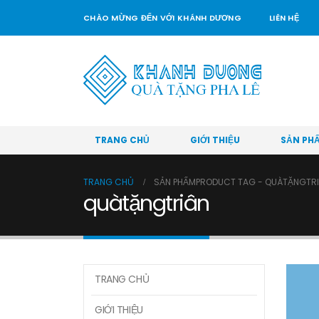
CHÀO MỪNG ĐẾN VỚI KHÁNH DƯƠNG
LIÊN HỆ
TRANG CHỦ
GIỚI THIỆU
SẢN PH
TRANG CHỦ
SẢN PHẨM
PRODUCT TAG -
QUÀTẶNGTRI
quàtặngtriân
TRANG CHỦ
GIỚI THIỆU