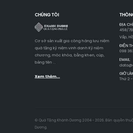
CHÚNG TÔI
THÔNG
ĐỊA CHỈ
458/7B
Vấp, H
Cơ sở sản xuất gia công hàng lưu niệm
ĐIỆN T
quà tặng kỷ niệm vinh danh Kỷ niệm
098 36
chương, móc khóa, bằng khen, cúp,
EMAIL:
bảng tên ...
data@
GIỜ LÀ
Xem thêm...
Thứ 2 -
© Quà Tặng Khánh Dương 2004 - 2026. Bản quyền thu
Dương.