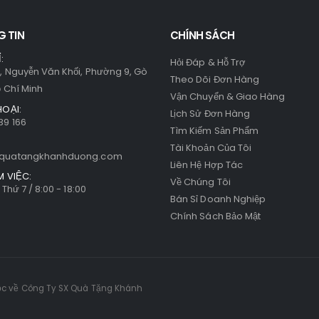
có
thể
 TIN
CHÍNH SÁCH
được
:
chọn
Hỏi Đáp & Hỗ Trợ
, Nguyễn Văn Khối, Phường 9, Gò
trên
Theo Dõi Đơn Hàng
ồ Chí Minh
trang
Vận Chuyển & Giao Hàng
HOẠI:
sản
Lịch Sử Đơn Hàng
39 166
phẩm
Tìm Kiếm Sản Phẩm
Tài Khoản Của Tôi
quatangkhanhduong.com
Liên Hệ Hợp Tác
M VIỆC:
Về Chúng Tôi
 Thứ 7 / 8:00 - 18:00
Bán Sỉ Doanh Nghiệp
Chính Sách Bảo Mật
ộc về Công Ty SX Quà Tặng Khánh