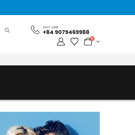
HOT LINE
+84 9079469988
0