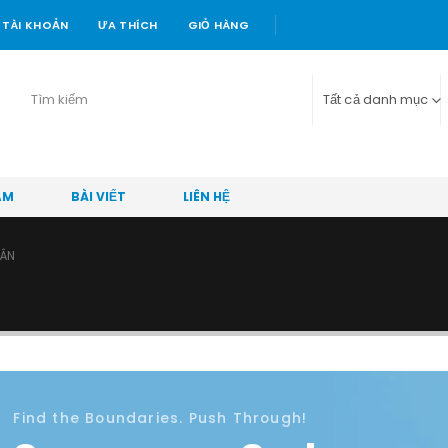
TÀI KHOẢN
ƯA THÍCH
GIỎ HÀNG
Tất cả danh mục
ẨM
BÀI VIẾT
LIÊN HỆ
ÂN
Find the Boundaries. Push Through!