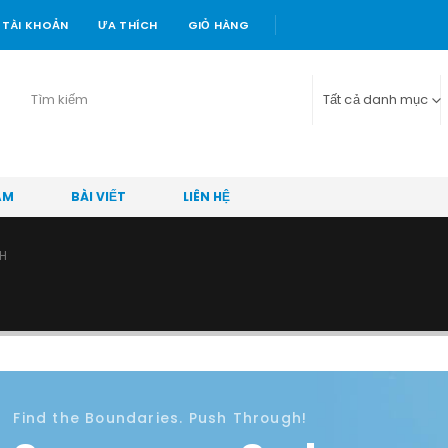
TÀI KHOẢN
ƯA THÍCH
GIỎ HÀNG
Tất cả danh mục
ẨM
BÀI VIẾT
LIÊN HỆ
H
Find the Boundaries. Push Through!