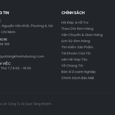
có
thể
 TIN
CHÍNH SÁCH
được
:
chọn
Hỏi Đáp & Hỗ Trợ
, Nguyễn Văn Khối, Phường 9, Gò
trên
Theo Dõi Đơn Hàng
ồ Chí Minh
trang
Vận Chuyển & Giao Hàng
HOẠI:
sản
Lịch Sử Đơn Hàng
39 166
phẩm
Tìm Kiếm Sản Phẩm
Tài Khoản Của Tôi
quatangkhanhduong.com
Liên Hệ Hợp Tác
M VIỆC:
Về Chúng Tôi
 Thứ 7 / 8:00 - 18:00
Bán Sỉ Doanh Nghiệp
Chính Sách Bảo Mật
ộc về Công Ty SX Quà Tặng Khánh