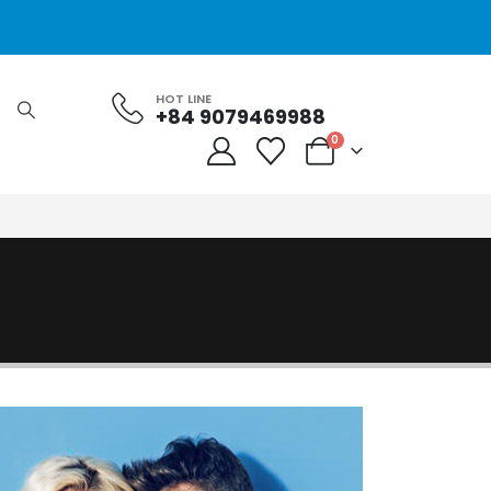
HOT LINE
+84 9079469988
0