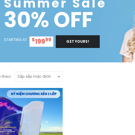
Summer Sale
30% OFF
$
99
STARTING AT
199
GET YOURS!
 theo: