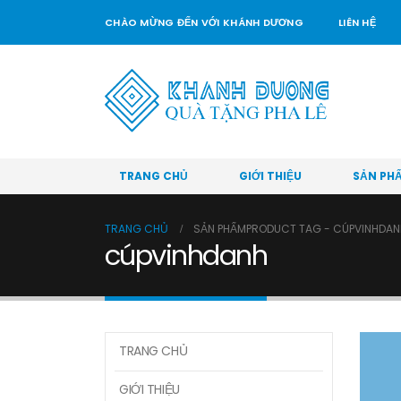
CHÀO MỪNG ĐẾN VỚI KHÁNH DƯƠNG
LIÊN HỆ
TRANG CHỦ
GIỚI THIỆU
SẢN PH
TRANG CHỦ
SẢN PHẨM
PRODUCT TAG -
CÚPVINHDAN
cúpvinhdanh
TRANG CHỦ
GIỚI THIỆU