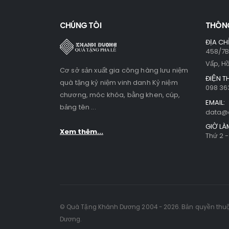
CHÚNG TÔI
THÔNG
ĐỊA CHỈ
458/7B
Vấp, H
Cơ sở sản xuất gia công hàng lưu niệm
ĐIỆN T
quà tặng kỷ niệm vinh danh Kỷ niệm
098 36
chương, móc khóa, bằng khen, cúp,
EMAIL:
bảng tên ...
data@
GIỜ LÀ
Xem thêm...
Thứ 2 -
© Quà Tặng Khánh Dương 2004 - 2026. Bản quyền thu
Dương.