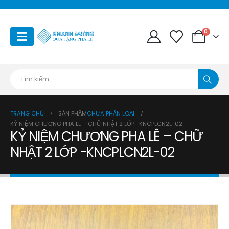
0
TRANG CHỦ
SẢN PHẨM
CHƯA PHÂN LOẠI
KỶ NIỆM CHƯƠNG PHA LÊ – CHỮ NHẬT 2 LỚP -KNCPLCN2L-02
KỶ NIỆM CHƯƠNG PHA LÊ – CHỮ
NHẬT 2 LỚP -KNCPLCN2L-02