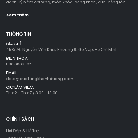
danh Kỷ niệm chương, móc khóa, bằng khen, cúp, bảng tên ...
Xem thêm...
THÔNG TIN
ĐỊA CHỈ:
458/7B, Nguyễn Văn Khối, Phường 9, Gò Vấp, Hồ Chí Minh
ĐIỆN THOẠI:
098 3639 166
EMAIL:
data@quatangkhanhduong.com
GIỜ LÀM VIỆC:
Thứ 2 - Thứ 7 / 8:00 - 18:00
CHÍNH SÁCH
Hỏi Đáp & Hỗ Trợ